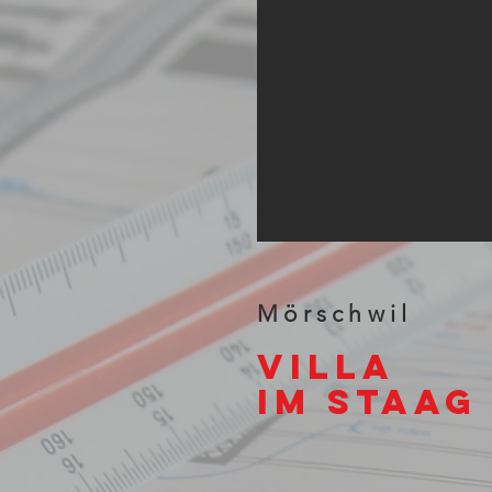
Mörschwil
Villa
Im
Staag