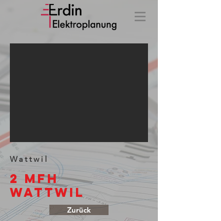
Wattwil
2 MFH
Wattwil
Zurück