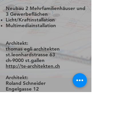
Neubau 2 Mehrfamilienhäuser und
3 Gewerbeflächen
Licht/Kraftinstallation
Multimediainstallation
Architekt:
thomas egli architekten
st.leonhardstrasse 63
ch-9000 st.gallen
http://te-architekten.ch
Architekt:
Roland Schneider
Engelgasse 12
9000 St.Gallen
http://www.schneiderarchitektur.c
h